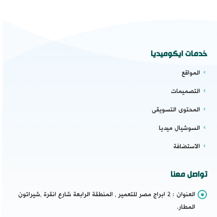
خدمات ايكوميديا
المواقع
التصميمات
المحتوى التسويقى
السوشيال ميديا
الاستضافة
تواصل معنا
العنوان :
2 ابراج مصر للتعمير , المنطقة الرابعة شارع انقرة ,شيراتون
المطار.