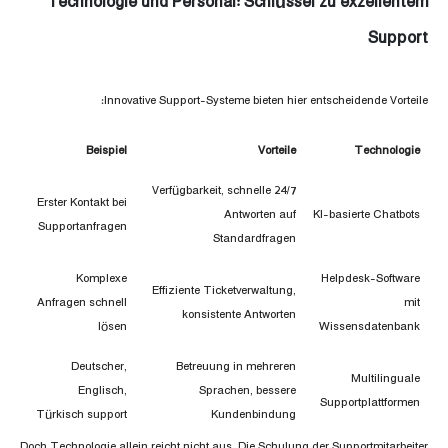
Technologie und Personal: Schlüssel zu exzellentem
Support
Innovative Support-Systeme bieten hier entscheidende Vorteile:
Beispiel
Vorteile
Technologie
24/7 Verfügbarkeit, schnelle
Erster Kontakt bei
Antworten auf
KI-basierte Chatbots
Supportanfragen
Standardfragen
Komplexe
Helpdesk-Software
Effiziente Ticketverwaltung,
Anfragen schnell
mit
konsistente Antworten
lösen
Wissensdatenbank
Deutscher,
Betreuung in mehreren
Multilinguale
Englisch,
Sprachen, bessere
Supportplattformen
Türkisch support
Kundenbindung
Doch Technologie allein reicht nicht aus. Die Schulung der Supportmitarbeiter