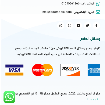
الواتس اب:
01010661266
البريد الإلكترونى:
info@ikoomedia.com
وسائل الدفع
تتوفر جميع وسائل الدفع الالكترونى من " ماستر كارد – فيزا – جميع
البطاقات الائتمانية " بالاضافة الى جميع أنواع المحافظ الالكترونيه.
حقوق الطبع والنشر 2022. جميع الحقوق محفوظة. © تم التصميم بواسطة
ايكو ميديا