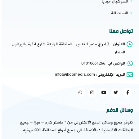
السوشيال ميديا
الاستضافة
تواصل معنا
العنوان :
2 ابراج مصر للتعمير , المنطقة الرابعة شارع انقرة ,شيراتون
المطار.
الواتس اب:
01010661266
البريد الإلكترونى:
info@ikoomedia.com
وسائل الدفع
تتوفر جميع وسائل الدفع الالكترونى من " ماستر كارد – فيزا – جميع
البطاقات الائتمانية " بالاضافة الى جميع أنواع المحافظ الالكترونيه.