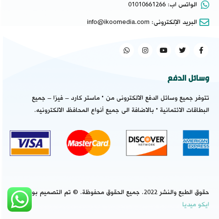
الواتس اب:
01010661266
البريد الإلكترونى:
info@ikoomedia.com
وسائل الدفع
تتوفر جميع وسائل الدفع الالكترونى من " ماستر كارد – فيزا – جميع
البطاقات الائتمانية " بالاضافة الى جميع أنواع المحافظ الالكترونيه.
حقوق الطبع والنشر 2022. جميع الحقوق محفوظة. © تم التصميم بواسطة
ايكو ميديا