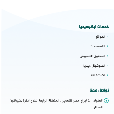
خدمات ايكوميديا
المواقع
التصميمات
المحتوى التسويقى
السوشيال ميديا
الاستضافة
تواصل معنا
العنوان :
2 ابراج مصر للتعمير , المنطقة الرابعة شارع انقرة ,شيراتون
المطار.